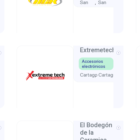
San
San
,
Jose
José
Extremetech
Accesorios
electrónicos
Cartago
Cartago
,
El Bodegón
de la