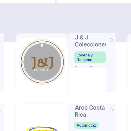
J & J
Colecciones
Joyeria y
Relojeria
Bagaces
Guanacaste
,
e
Aros Costa
Rica
Automotriz