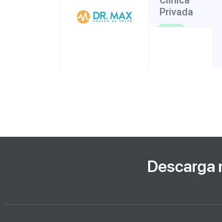
Clinica
Privada
Salud
San
San
,
Jose
José
Descarga 