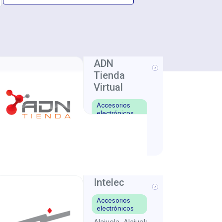
ADN
Tienda
Virtual
Accesorios
electrónicos
Curridabat
San
,
José
Intelec
Accesorios
electrónicos
Alajuela
Alajuela