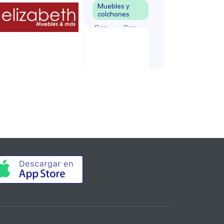
Muebles y
colchones
San
San
,
Jose
José