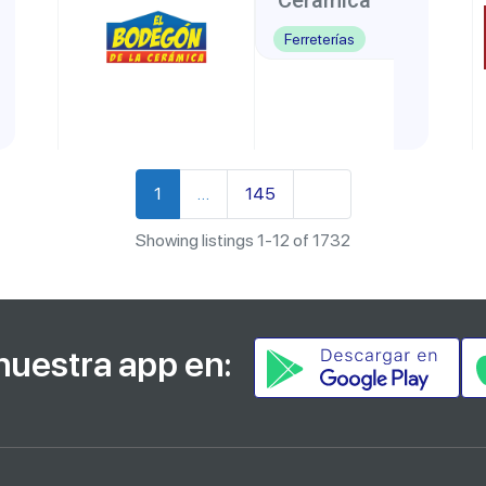
Ceramica
Ferreterías
San
San
,
Jose
José
Older posts
1
…
145
Showing listings 1-12 of 1732
nuestra app en: