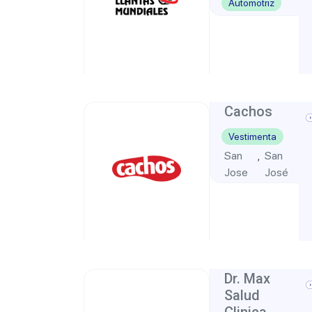
Automotriz
San
San
,
Pedro
José
Cachos
Vestimenta
San
San
,
Jose
José
Dr. Max
Salud