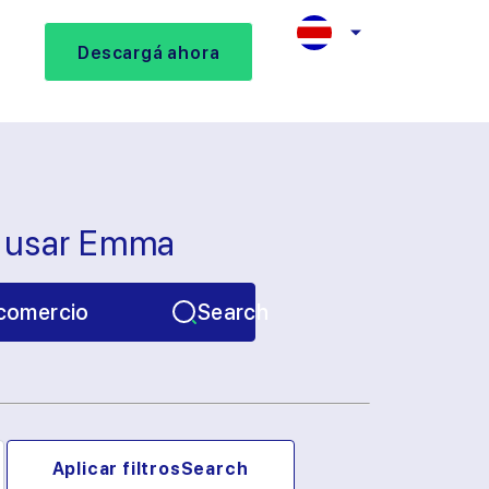
Descargá ahora
s usar Emma
comercio
Search
Aplicar filtros
Search