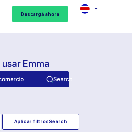
Descargá ahora
s usar Emma
comercio
Search
Aplicar filtros
Search