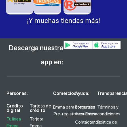
¡Y muchas tiendas más!
Descarga nuestra
app en:
Personas:
Comercios:
Ayuda:
Transparencia
Crédito
Tarjeta de
Emma para comercios
Preguntas
Términos y
digital
crédito
Pre-registrate a Emma
frecuentes
condiciones
Tu línea
Tarjeta
Contáctanos
Política de
Emma
Emma