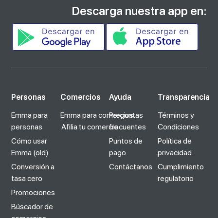
Descarga nuestra app en:
Personas
Comercios
Ayuda
Transparencia
Emma para
Emma para comercios
Preguntas
Términos y
personas
Afilia tu comercio
frecuentes
Condiciones
Cómo usar
Puntos de
Política de
Emma (old)
pago
privacidad
Conversión a
Contáctanos
Cumplimiento
tasa cero
regulatorio
Promociones
Búscador de