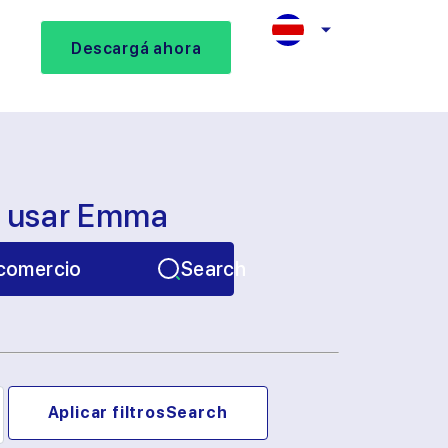
Descargá ahora
s usar Emma
comercio
Search
Aplicar filtros
Search