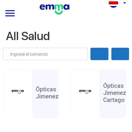
All Salud
Ingresá el comercio
Search
Adva
Grecia
Alajuela
Salud
,
Ópticas
Ópticas
Jimenez
Jimenez Recia
Cartago