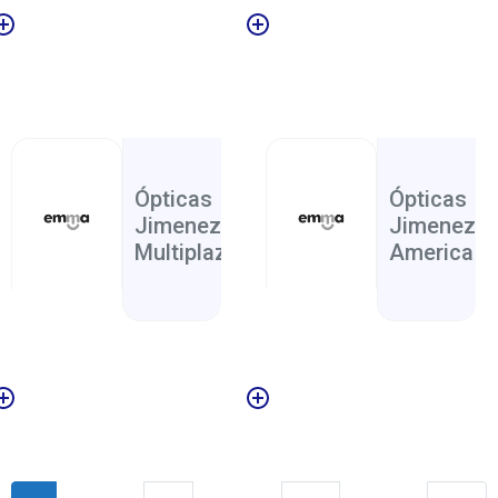
Escazu
San
Salud
,
Jose
Ópticas
Ópticas
Jimenez
Jimenez P
Multiplaza
America