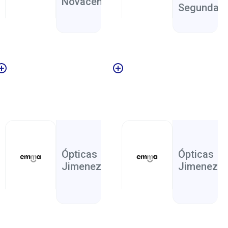
Novacentro
Segunda
Nicoya
Guanacaste
Salud
,
Ópticas
Ópticas
Jimenez Icoya
Jimenez L