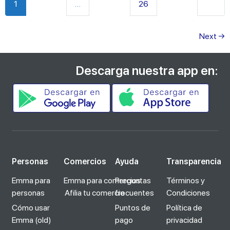
Older 
1
…
26
Next
→
Descarga nuestra app en:
Personas
Comercios
Ayuda
Transparencia
Emma para
Emma para comercios
Preguntas
Términos y
personas
Afilia tu comercio
frecuentes
Condiciones
Cómo usar
Puntos de
Política de
Emma (old)
pago
privacidad