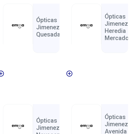
San
Alajuela
Salud
,
Carlos
Ópticas
Ópticas
Jimenez
Jimenez Iudad
Heredia
Quesada
Mercado
San
San
Salud
,
Jose
Jose
Ópticas
Ópticas
Jimenez
Jimenez
Avenida