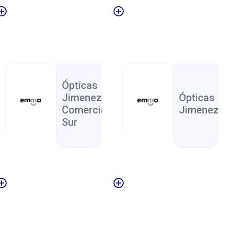
San
San
Salud
,
Jose
Jose
Ópticas
Jimenez Centro
Ópticas
Comercial Del
Jimenez I
Sur