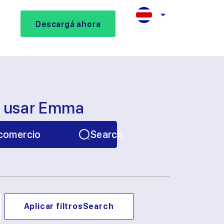
Descargá ahora
s usar Emma
comercio
Search
Aplicar filtros
Search