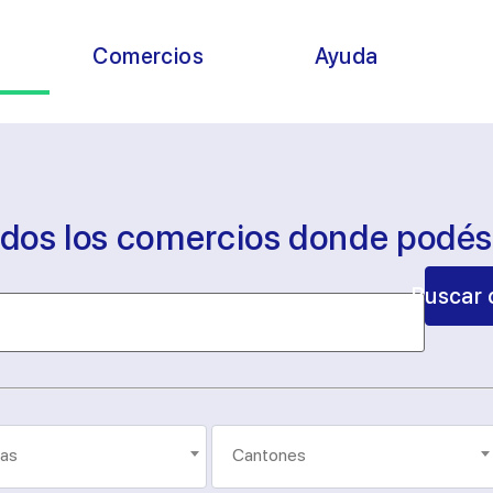
s
Comercios
Ayuda
odos los comercios donde podé
Buscar