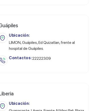
Guápiles
Ubicación:
LIMON, Guápiles, Ed Quizatlan, frente al
hospital de Guápiles.
Contactos:
22222309
Liberia
Ubicación:
Guanacaste, Liberia, Frente Al Maxi Pali, Plaza