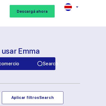
Descargá ahora
s usar Emma
comercio
Search
Aplicar filtros
Search