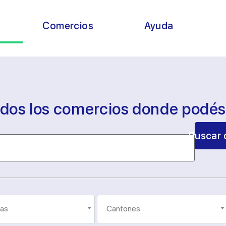
s
Comercios
Ayuda
odos los comercios donde podé
Buscar