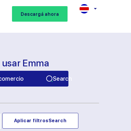
Descargá ahora
s usar Emma
comercio
Search
Aplicar filtros
Search