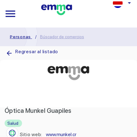
Personas
/
Búscador de comercios
Regresar al listado
Óptica Munkel Guapiles
Salud
Sitio web:
www.munkel.cr