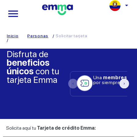
Inicio
Personas
/
Solicitar tarjeta
/
Disfruta de
beneficios
únicos
con tu
tarjeta Emma
Una
membresía gr
por siempre.
Solicita aquí tu
Tarjeta de crédito Emma: