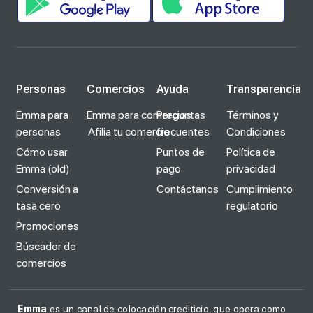
Personas
Comercios
Ayuda
Transparencia
Emma para
Emma para comercios
Preguntas
Términos y
personas
Afilia tu comercio
frecuentes
Condiciones
Cómo usar
Puntos de
Política de
Emma (old)
pago
privacidad
Conversión a
Contáctanos
Cumplimiento
tasa cero
regulatorio
Promociones
Búscador de
comercios
Emma
es un canal de colocación crediticio, que opera como