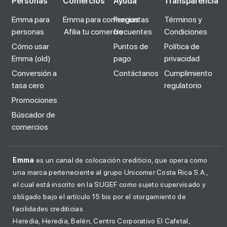
Personas
Comercios
Ayuda
Transparencia
Emma para
Emma para comercios
Preguntas
Términos y
personas
Afilia tu comercio
frecuentes
Condiciones
Cómo usar
Puntos de
Política de
Emma (old)
pago
privacidad
Conversión a
Contáctanos
Cumplimiento
tasa cero
regulatorio
Promociones
Búscador de
comercios
Emma
es un canal de colocación crediticio, que opera como
una marca perteneciente al grupo Unicomer Costa Rica S.A.,
el cual está inscrito en la SUGEF como sujeto supervisado y
obligado bajo el artículo 15 bis por el otorgamiento de
facilidades crediticias.
Heredia, Heredia, Belén, Centro Corporativo El Cafetal,