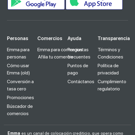
Personas
Comercios
Ayuda
Transparencia
Emma para
Emma para comercios
Preguntas
Términos y
personas
Afilia tu comercio
frecuentes
Condiciones
Cómo usar
Puntos de
Política de
Emma (old)
pago
privacidad
Conversión a
Contáctanos
Cumplimiento
tasa cero
regulatorio
Promociones
Búscador de
comercios
Emma
es un canal de colocación crediticio, que opera como