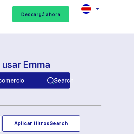
Descargá ahora
s usar Emma
comercio
Search
Aplicar filtros
Search