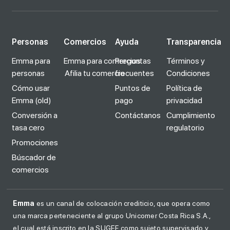
Personas
Comercios
Ayuda
Transparencia
Emma para
Emma para comercios
Preguntas
Términos y
personas
Afilia tu comercio
frecuentes
Condiciones
Cómo usar
Puntos de
Política de
Emma (old)
pago
privacidad
Conversión a
Contáctanos
Cumplimiento
tasa cero
regulatorio
Promociones
Búscador de
comercios
Emma
es un canal de colocación crediticio, que opera como
una marca perteneciente al grupo Unicomer Costa Rica S.A.,
el cual está inscrito en la SUGEF como sujeto supervisado y