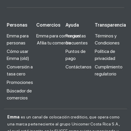
Personas
Comercios
Ayuda
Transparencia
Emma para
Emma para comercios
Preguntas
Términos y
personas
Afilia tu comercio
frecuentes
Condiciones
Cómo usar
Puntos de
Política de
Emma (old)
pago
privacidad
Conversión a
Contáctanos
Cumplimiento
tasa cero
regulatorio
Promociones
Búscador de
comercios
Emma
es un canal de colocación crediticio, que opera como
una marca perteneciente al grupo Unicomer Costa Rica S.A.,
el cual está inscrito en la SUGEF como sujeto supervisado y