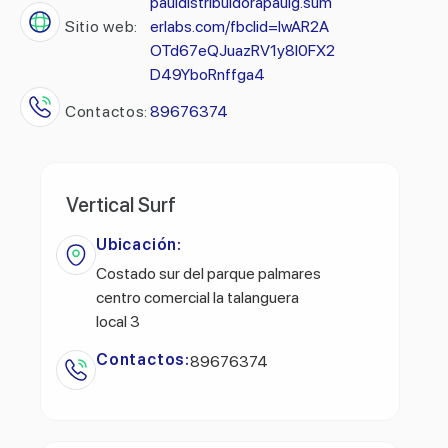
pauldistribuidorapaulg.sum
Sitio web:
erlabs.com/fbclid=IwAR2A
OTd67eQJuazRV1y8l0FX2
D49YboRnffga4
Contactos:
89676374
Vertical Surf
Ubicación:
Costado sur del parque palmares
centro comercial la talanguera
local 3
Contactos:
89676374