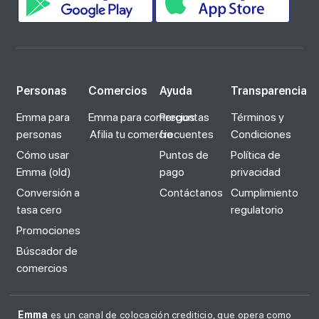
Personas
Comercios
Ayuda
Transparencia
Emma para
Emma para comercios
Preguntas
Términos y
personas
Afilia tu comercio
frecuentes
Condiciones
Cómo usar
Puntos de
Política de
Emma (old)
pago
privacidad
Conversión a
Contáctanos
Cumplimiento
tasa cero
regulatorio
Promociones
Búscador de
comercios
Emma
es un canal de colocación crediticio, que opera como