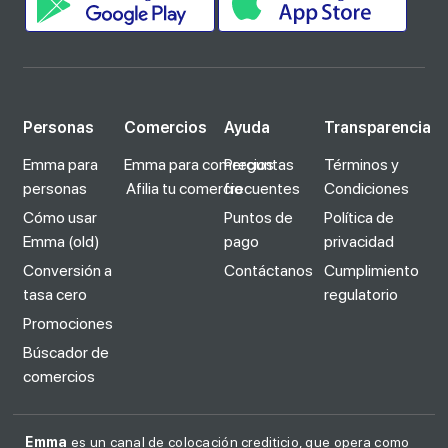
Personas
Comercios
Ayuda
Transparencia
Emma para
Emma para comercios
Preguntas
Términos y
personas
Afilia tu comercio
frecuentes
Condiciones
Cómo usar
Puntos de
Política de
Emma (old)
pago
privacidad
Conversión a
Contáctanos
Cumplimiento
tasa cero
regulatorio
Promociones
Búscador de
comercios
Emma
es un canal de colocación crediticio, que opera como