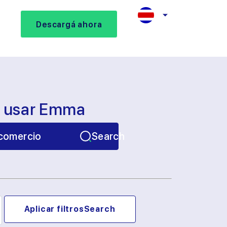
Descargá ahora
s usar Emma
comercio
Search
Aplicar filtros
Search