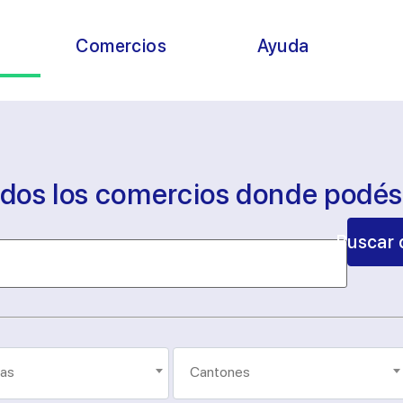
s
Comercios
Ayuda
odos los comercios donde podé
Buscar