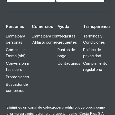
Personas
Comercios
Ayuda
Transparencia
Emma para
Emma para comercios
Preguntas
Términos y
personas
Afilia tu comercio
frecuentes
Condiciones
Cómo usar
Puntos de
Política de
Emma (old)
pago
privacidad
Conversión a
Contáctanos
Cumplimiento
tasa cero
regulatorio
Promociones
Búscador de
comercios
Emma
es un canal de colocación crediticio, que opera como
una marca perteneciente al grupo Unicomer Costa Rica S.A.,