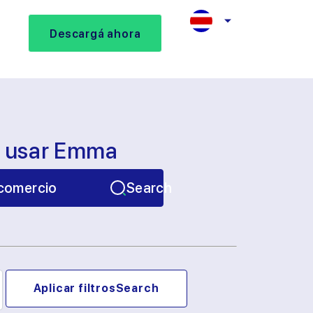
Descargá ahora
s usar Emma
comercio
Search
Aplicar filtros
Search