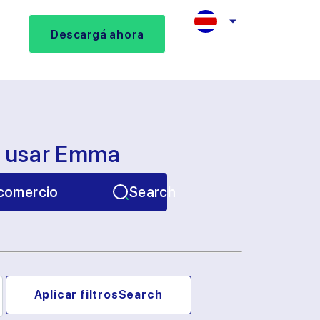
Descargá ahora
s usar Emma
comercio
Search
Aplicar filtros
Search