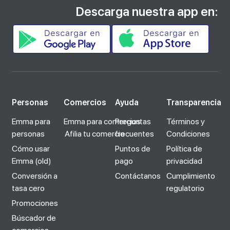
Descarga nuestra app en:
Personas
Comercios
Ayuda
Transparencia
Emma para
Emma para comercios
Preguntas
Términos y
personas
Afilia tu comercio
frecuentes
Condiciones
Cómo usar
Puntos de
Política de
Emma (old)
pago
privacidad
Conversión a
Contáctanos
Cumplimiento
tasa cero
regulatorio
Promociones
Búscador de