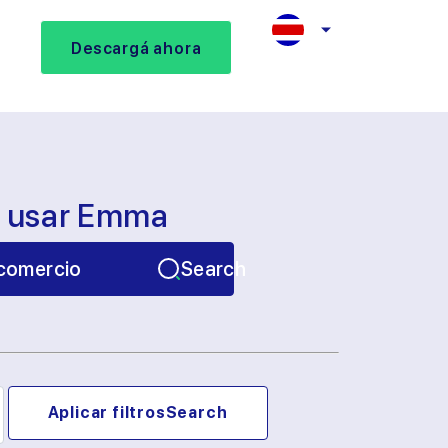
Descargá ahora
s usar Emma
comercio
Search
Aplicar filtros
Search