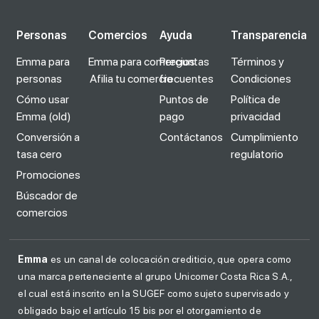
Personas
Comercios
Ayuda
Transparencia
Emma para
Emma para comercios
Preguntas
Términos y
personas
Afilia tu comercio
frecuentes
Condiciones
Cómo usar
Puntos de
Política de
Emma (old)
pago
privacidad
Conversión a
Contáctanos
Cumplimiento
tasa cero
regulatorio
Promociones
Búscador de
comercios
Emma
es un canal de colocación crediticio, que opera como
una marca perteneciente al grupo Unicomer Costa Rica S.A.,
el cual está inscrito en la SUGEF como sujeto supervisado y
obligado bajo el artículo 15 bis por el otorgamiento de