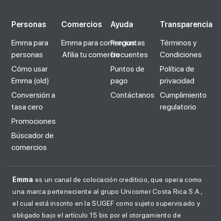
Personas
Comercios
Ayuda
Transparencia
Emma para
Emma para comercios
Preguntas
Términos y
personas
Afilia tu comercio
frecuentes
Condiciones
Cómo usar
Puntos de
Política de
Emma (old)
pago
privacidad
Conversión a
Contáctanos
Cumplimiento
tasa cero
regulatorio
Promociones
Búscador de
comercios
Emma
es un canal de colocación crediticio, que opera como
una marca perteneciente al grupo Unicomer Costa Rica S.A.,
el cual está inscrito en la SUGEF como sujeto supervisado y
obligado bajo el artículo 15 bis por el otorgamiento de