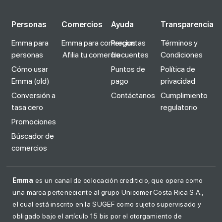
Personas
Comercios
Ayuda
Transparencia
Emma para
Emma para comercios
Preguntas
Términos y
personas
Afilia tu comercio
frecuentes
Condiciones
Cómo usar
Puntos de
Política de
Emma (old)
pago
privacidad
Conversión a
Contáctanos
Cumplimiento
tasa cero
regulatorio
Promociones
Búscador de
comercios
Emma
es un canal de colocación crediticio, que opera como
una marca perteneciente al grupo Unicomer Costa Rica S.A.,
el cual está inscrito en la SUGEF como sujeto supervisado y
obligado bajo el artículo 15 bis por el otorgamiento de