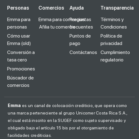
Personas
Comercios
Ayuda
Transparencia
Emma para
Emma para comercios
Preguntas
Términos y
personas
Afilia tu comercio
frecuentes
Condiciones
Cómo usar
Puntos de
Política de
Emma (old)
pago
privacidad
Conversión a
Contáctanos
Cumplimiento
tasa cero
regulatorio
Promociones
Búscador de
comercios
Emma
es un canal de colocación crediticio, que opera como
una marca perteneciente al grupo Unicomer Costa Rica S.A.,
el cual está inscrito en la SUGEF como sujeto supervisado y
obligado bajo el artículo 15 bis por el otorgamiento de
facilidades crediticias.