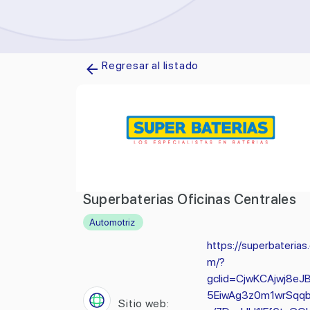
Regresar al listado
Superbaterias Oficinas Centrales
Automotriz
https://superbaterias
m/?
gclid=CjwKCAjwj8eJ
5EiwAg3z0m1wrSqq
Sitio web: