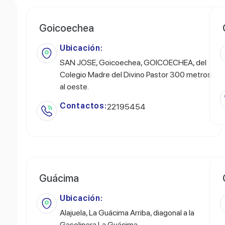
Goicoechea
Ubicación:
SAN JOSE, Goicoechea, GOICOECHEA, del
Colegio Madre del Divino Pastor 300 metros
al oeste.
Contactos:
22195454
Guácima
Ubicación:
Alajuela, La Guácima Arriba, diagonal a la
Gasolinera La Guácima.