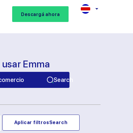
Descargá ahora
s usar Emma
comercio
Search
Aplicar filtros
Search