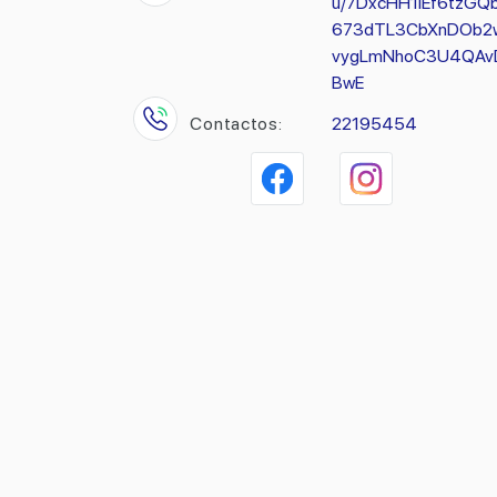
u/7DxcHH1lEf6tzGQ
673dTL3CbXnDOb2
vygLmNhoC3U4QAv
BwE
Contactos:
22195454