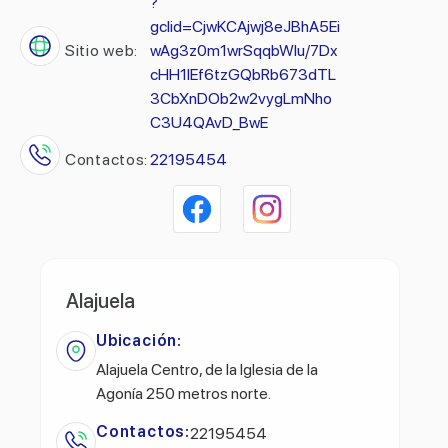
?
gclid=CjwKCAjwj8eJBhA5Ei
Sitio web:
wAg3z0m1wrSqqbWlu/7Dx
cHH1lEf6tzGQbRb673dTL
3CbXnDOb2w2vygLmNho
C3U4QAvD_BwE
Contactos:
22195454
Alajuela
Ubicación:
Alajuela Centro, de la Iglesia de la
Agonía 250 metros norte.
Contactos:
22195454