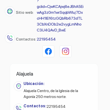
?
gclid=CjwKCAjwj8eJBhA5Ei
Sitio web:
wAg3z0m1wrSqqbWlu/7Dx
cHH1lEf6tzGQbRb673dTL
3CbXnDOb2w2vygLmNho
C3U4QAvD_BwE
Contactos:
22195454
Alajuela
Ubicación:
Alajuela Centro, de la Iglesia de la
Agonía 250 metros norte.
Contactos:
22195454