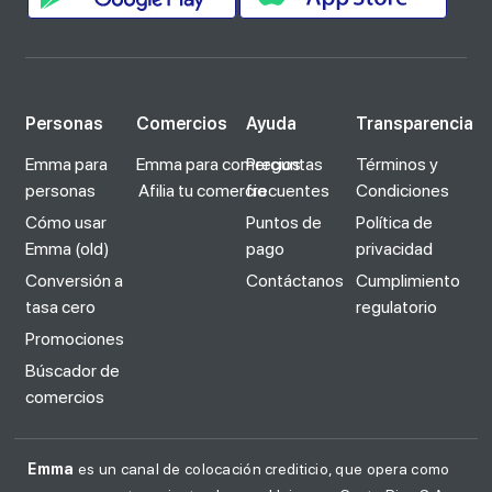
Personas
Comercios
Ayuda
Transparencia
Emma para
Emma para comercios
Preguntas
Términos y
personas
Afilia tu comercio
frecuentes
Condiciones
Cómo usar
Puntos de
Política de
Emma (old)
pago
privacidad
Conversión a
Contáctanos
Cumplimiento
tasa cero
regulatorio
Promociones
Búscador de
comercios
Emma
es un canal de colocación crediticio, que opera como