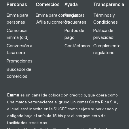
Personas
Comercios
Ayuda
Transparencia
Emma para
Emma para comercios
Preguntas
Términos y
personas
Afilia tu comercio
frecuentes
Condiciones
Cómo usar
Puntos de
Política de
Emma (old)
pago
privacidad
Conversión a
Contáctanos
Cumplimiento
tasa cero
regulatorio
Promociones
Búscador de
comercios
Emma
es un canal de colocación crediticio, que opera como
una marca perteneciente al grupo Unicomer Costa Rica S.A.,
el cual está inscrito en la SUGEF como sujeto supervisado y
obligado bajo el artículo 15 bis por el otorgamiento de
facilidades crediticias.