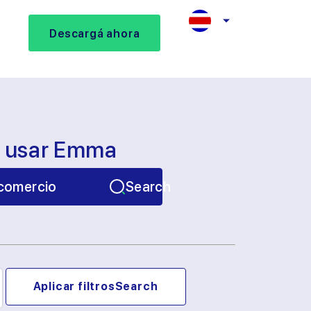
Descargá ahora
s usar Emma
comercio
Search
Aplicar filtros
Search