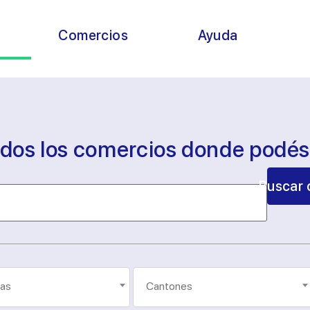
s
Comercios
Ayuda
odos los comercios donde podé
Buscar