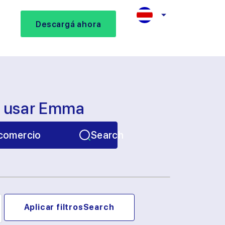
Descargá ahora
s usar Emma
comercio
Search
Aplicar filtros
Search