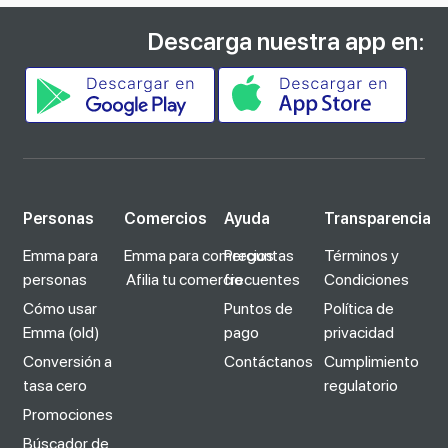
Descarga nuestra app en:
Personas
Comercios
Ayuda
Transparencia
Emma para
Emma para comercios
Preguntas
Términos y
personas
Afilia tu comercio
frecuentes
Condiciones
Cómo usar
Puntos de
Política de
Emma (old)
pago
privacidad
Conversión a
Contáctanos
Cumplimiento
tasa cero
regulatorio
Promociones
Búscador de