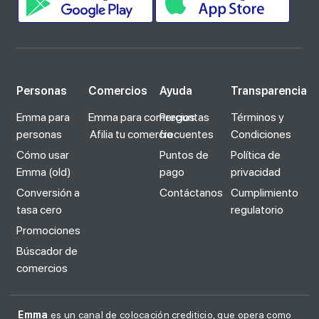
Personas
Comercios
Ayuda
Transparencia
Emma para
Emma para comercios
Preguntas
Términos y
personas
Afilia tu comercio
frecuentes
Condiciones
Cómo usar
Puntos de
Política de
Emma (old)
pago
privacidad
Conversión a
Contáctanos
Cumplimiento
tasa cero
regulatorio
Promociones
Búscador de
comercios
Emma
es un canal de colocación crediticio, que opera como