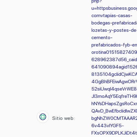
php?
u=httpsbusiness.goog
comvtapias-casas-
bodegas-prefabricad
lozetas-y-postes-de
cemento-
prefabricados-fyb-e
orotina0151582740
628962387d56_cai
641090894agid152
8135104gclidCjwKCA
4GgBhBFEiwAgwORr
52siUwql4qseVrWE
JI3moAqY5EqfreTH9
hNYsDHapsZgsRoCx
QAvD_BwEfbclidIwZX
Sitio web:
bgNhZW0CMTAAAR
6v443vlYGF5-
FXsOPX9DPLKJiDt4t