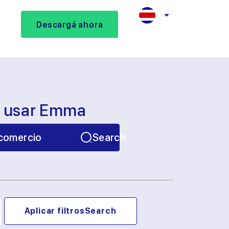
Descargá ahora
s usar Emma
comercio
Search
Aplicar filtros
Search