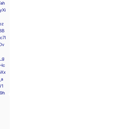
ah
yXi
bz
3B
c7l
Ov
_g
Hc
pXx
_a
W1
9h