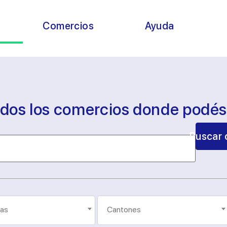
s
Comercios
Ayuda
odos los comercios donde podé
Buscar