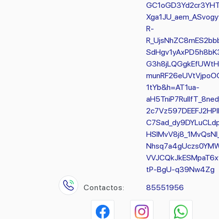
GC1oGD3Yd2cr3YHT
Xga1JU_aem_ASvogy
R-
R_UjsNhZC8mES2bb
SdHgv1yAxPD5h8bK
G3h8jLQGgkEfUWtH
munRF26eUVtVjpoO
1tYb&h=AT1ua-
aH5TniP7RullfT_8ned
2c7Vz597DEEFJ2HPl
C7Sad_dy9DYLuCLd
HSIMvV8j8_1MvQsNI
Nhsq7a4gUczs0YM
VVJCQkJkESMpaT6x
tP-BgU-q39Nw4Zg
Contactos:
85551956