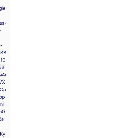
le.
as-
-
n-
938
d19
63
iAr
VX
8Op
bp
mI
h0
2a
Ky