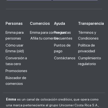
Personas
Comercios
Ayuda
Transparencia
Emma para
Emma para comercios
Preguntas
Términos y
personas
Afilia tu comercio
frecuentes
Condiciones
Cómo usar
Puntos de
Política de
Emma (old)
pago
privacidad
Conversión a
Contáctanos
Cumplimiento
tasa cero
regulatorio
Promociones
Búscador de
comercios
Emma
es un canal de colocación crediticio, que opera como
una marca perteneciente al grupo Unicomer Costa Rica S.A.,