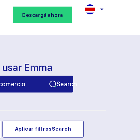
Descargá ahora
s usar Emma
comercio
Search
Aplicar filtros
Search