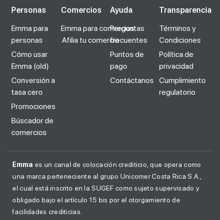
Personas
Comercios
Ayuda
Transparencia
Emma para
Emma para comercios
Preguntas
Términos y
personas
Afilia tu comercio
frecuentes
Condiciones
Cómo usar
Puntos de
Política de
Emma (old)
pago
privacidad
Conversión a
Contáctanos
Cumplimiento
tasa cero
regulatorio
Promociones
Búscador de
comercios
Emma
es un canal de colocación crediticio, que opera como
una marca perteneciente al grupo Unicomer Costa Rica S.A.,
el cual está inscrito en la SUGEF como sujeto supervisado y
obligado bajo el artículo 15 bis por el otorgamiento de
facilidades crediticias.