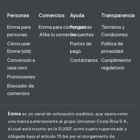
Personas
Comercios
Ayuda
Transparencia
Emma para
Emma para comercios
Preguntas
Términos y
personas
Afilia tu comercio
frecuentes
Condiciones
Cómo usar
Puntos de
Política de
Emma (old)
pago
privacidad
Conversión a
Contáctanos
Cumplimiento
tasa cero
regulatorio
Promociones
Búscador de
comercios
Emma
es un canal de colocación crediticio, que opera como
una marca perteneciente al grupo Unicomer Costa Rica S.A.,
el cual está inscrito en la SUGEF como sujeto supervisado y
obligado bajo el artículo 15 bis por el otorgamiento de