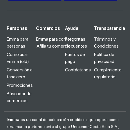
Personas
Comercios
Ayuda
Transparencia
Emma para
Emma para comercios
Preguntas
Términos y
personas
Afilia tu comercio
frecuentes
Condiciones
Cómo usar
Puntos de
Política de
Emma (old)
pago
privacidad
Conversión a
Contáctanos
Cumplimiento
tasa cero
regulatorio
Promociones
Búscador de
comercios
Emma
es un canal de colocación crediticio, que opera como
una marca perteneciente al grupo Unicomer Costa Rica S.A.,