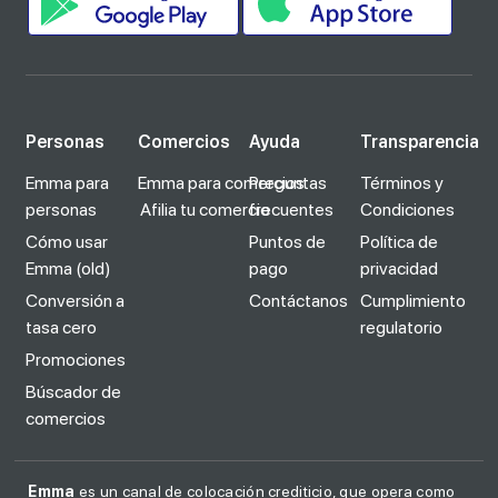
Personas
Comercios
Ayuda
Transparencia
Emma para
Emma para comercios
Preguntas
Términos y
personas
Afilia tu comercio
frecuentes
Condiciones
Cómo usar
Puntos de
Política de
Emma (old)
pago
privacidad
Conversión a
Contáctanos
Cumplimiento
tasa cero
regulatorio
Promociones
Búscador de
comercios
Emma
es un canal de colocación crediticio, que opera como