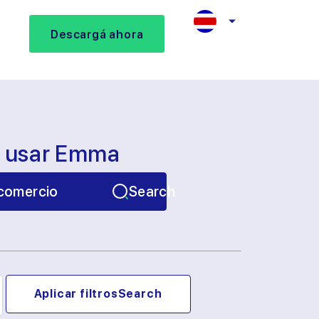
Descargá ahora
s usar Emma
comercio
Search
Aplicar filtros
Search