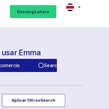
Descargá ahora
s usar Emma
comercio
Search
Aplicar filtros
Search