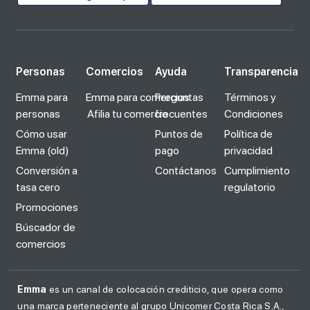
Personas
Comercios
Ayuda
Transparencia
Emma para
Emma para comercios
Preguntas
Términos y
personas
Afilia tu comercio
frecuentes
Condiciones
Cómo usar
Puntos de
Política de
Emma (old)
pago
privacidad
Conversión a
Contáctanos
Cumplimiento
tasa cero
regulatorio
Promociones
Búscador de
comercios
Emma
es un canal de colocación crediticio, que opera como
una marca perteneciente al grupo Unicomer Costa Rica S.A.,