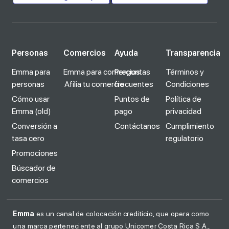
Personas
Comercios
Ayuda
Transparencia
Emma para
Emma para comercios
Preguntas
Términos y
personas
Afilia tu comercio
frecuentes
Condiciones
Cómo usar
Puntos de
Política de
Emma (old)
pago
privacidad
Conversión a
Contáctanos
Cumplimiento
tasa cero
regulatorio
Promociones
Búscador de
comercios
Emma
es un canal de colocación crediticio, que opera como
una marca perteneciente al grupo Unicomer Costa Rica S.A.,