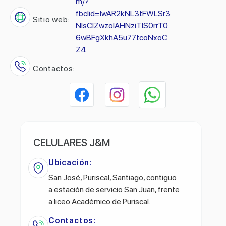
m/?
fbclid=IwAR2kNL3tFWLSr3
Sitio web:
NlsCIZwzolAHNziTlS0rrT0
6wBFgXkhA5u77tcoNxoC
Z4
Contactos:
CELULARES J&M
Ubicación:
San José, Puriscal, Santiago, contiguo
a estación de servicio San Juan, frente
a liceo Académico de Puriscal.
Contactos: